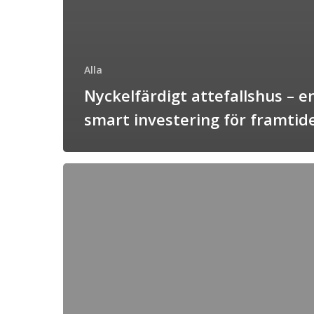
Alla
Nyckelfärdigt attefallshus – e
smart investering för framtid
Sälja
fakturor
:
en
djungel