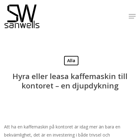
Skip
to
Men
Close
main
Menu
content
Alla
Hyra eller leasa kaffemaskin till
kontoret – en djupdykning
Att ha en kaffemaskin på kontoret är idag mer än bara en
bekvämlighet, det är en investering i både trivsel och