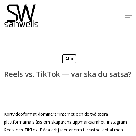
Skip
to
Men
Close
main
Menu
content
Alla
Reels vs. TikTok — var ska du satsa?
Kortvideoformat dominerar internet och de två stora
plattformarna slåss om skaparens uppmärksamhet: Instagram
Reels och TikTok. Båda erbjuder enorm tillväxtpotential men