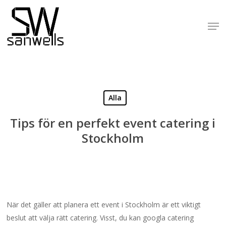
Skip
to
Men
Close
main
Menu
content
Alla
Tips för en perfekt event catering i
Stockholm
När det gäller att planera ett event i Stockholm är ett viktigt
beslut att välja rätt catering. Visst, du kan googla catering