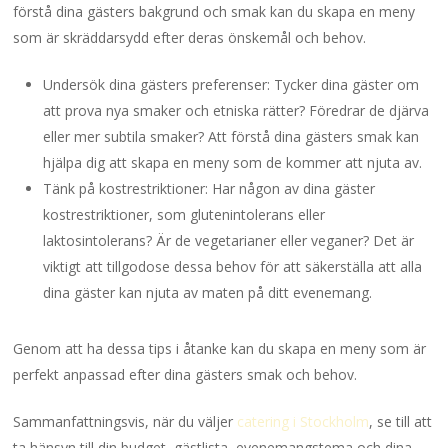
förstå dina gästers bakgrund och smak kan du skapa en meny
som är skräddarsydd efter deras önskemål och behov.
Undersök dina gästers preferenser: Tycker dina gäster om
att prova nya smaker och etniska rätter? Föredrar de djärva
eller mer subtila smaker? Att förstå dina gästers smak kan
hjälpa dig att skapa en meny som de kommer att njuta av.
Tänk på kostrestriktioner: Har någon av dina gäster
kostrestriktioner, som glutenintolerans eller
laktosintolerans? Är de vegetarianer eller veganer? Det är
viktigt att tillgodose dessa behov för att säkerställa att alla
dina gäster kan njuta av maten på ditt evenemang.
Genom att ha dessa tips i åtanke kan du skapa en meny som är
perfekt anpassad efter dina gästers smak och behov.
Sammanfattningsvis, när du väljer
catering i Stockholm
, se till att
ta hänsyn till din budget, gästlista, evenemangstema och dina