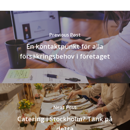
Previous Post
En kontaktpunkt för alla
försäkringsbehov i företaget
Next Post
Catering i Stockholm? Tänk på
detta